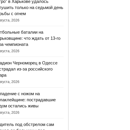
тро" в Харькове удалось
тушить только на седьмой день
рьбы с огнем
вгуста, 2026
тбольные баталии на
рьковщине: что ждать от 13-го
ра чемпионата
вгуста, 2026
адион Черноморец в Одессе
страдал из-за российского
ара
вгуста, 2026
падение с ножом на
лаклейщине: пострадавшие
дом остались живы
вгуста, 2026
дитель под обстрелом сам