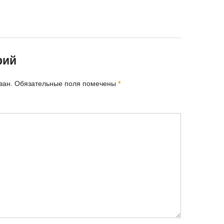
рий
ван.
Обязательные поля помечены
*