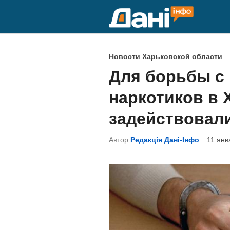
Перейти
к
содержимому
О
Новости Харьковской области
п
Для борьбы с
у
наркотиков в 
б
л
задействовали
и
Автор
Редакція Дані-Інфо
11 янв
к
о
в
а
н
о
в