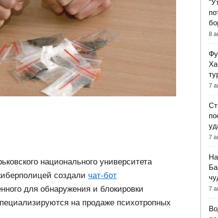
"У
по
бо
8 а
Фу
Ха
ту
7 а
Ст
по
уд
7 а
На
рьковского национального университета
Ба
 киберполицей создали
чат-бот
чу
енного для обнаружения и блокировки
7 а
 специализируются на продаже психотропных
Во