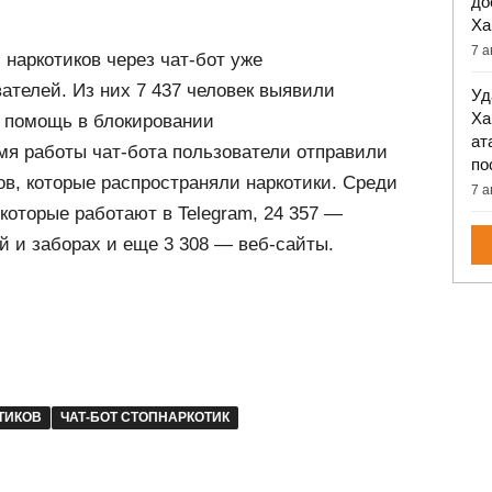
до
Ха
7 а
 наркотиков через чат-бот уже
ателей. Из них 7 437 человек выявили
Уд
Ха
ь помощь в блокировании
ат
емя работы чат-бота пользователи отправили
по
ов, которые распространяли наркотики. Среди
7 а
 которые работают в Telegram, 24 357 —
й и заборах и еще 3 308 — веб-сайты.
ТИКОВ
ЧАТ-БОТ СТОПНАРКОТИК