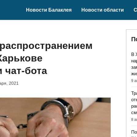
Новости Балаклея
Новости области
С
П
 распространением
В 
Харькове
на
за
 чат-бота
жи
9 а
аря, 2021
Тр
от
ра
см
8 а
По