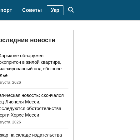
Укр
порт
Советы
оследние новости
Харькове обнаружен
ркопритон в жилой квартире,
маскированный под обычное
лье
вгуста, 2026
агическая новость: скончался
ец Лионеля Месси,
сследуются обстоятельства
ерти Хорхе Месси
вгуста, 2026
жар на складе издательства