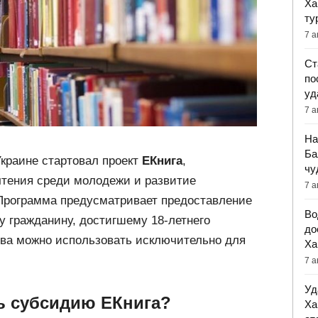
Ха
ту
7 а
Ст
по
уд
7 а
На
Ба
Украине стартовал проект
ЕКнига
,
чу
чтения среди молодежи и развитие
7 а
 Программа предусматривает предоставление
Во
 гражданину, достигшему 18-летнего
до
тва можно использовать исключительно для
Ха
7 а
Уд
ь субсидию ЕКнига?
Ха