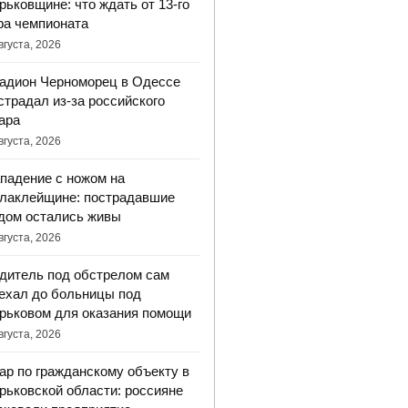
рьковщине: что ждать от 13-го
ра чемпионата
вгуста, 2026
адион Черноморец в Одессе
страдал из-за российского
ара
вгуста, 2026
падение с ножом на
лаклейщине: пострадавшие
дом остались живы
вгуста, 2026
дитель под обстрелом сам
ехал до больницы под
рьковом для оказания помощи
вгуста, 2026
ар по гражданскому объекту в
рьковской области: россияне