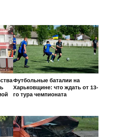
ьства
Футбольные баталии на
сь
Харьковщине: что ждать от 13-
мой
го тура чемпионата