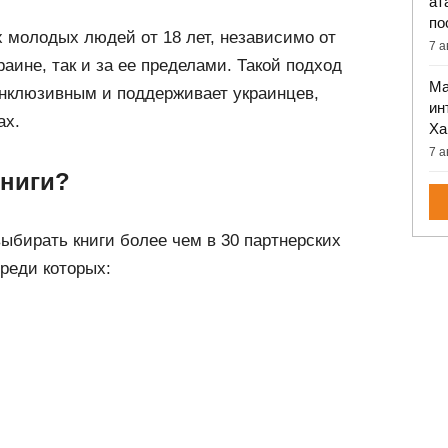
ат
по
 молодых людей от 18 лет, независимо от
7 а
аине, так и за ее пределами. Такой подход
Ма
инклюзивным и поддерживает украинцев,
ин
ах.
Ха
7 а
книги?
ыбирать книги более чем в 30 партнерских
среди которых: