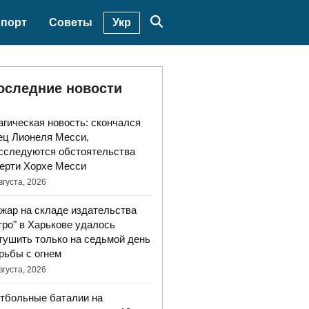
Укр
порт
Советы
оследние новости
агическая новость: скончался
ец Лионеля Месси,
сследуются обстоятельства
ерти Хорхе Месси
вгуста, 2026
жар на складе издательства
тро" в Харькове удалось
тушить только на седьмой день
рьбы с огнем
вгуста, 2026
тбольные баталии на