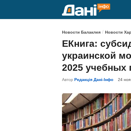
Перейти
к
содержимому
О
/
Новости Балаклея
Новости Ха
п
ЕКнига: субси
у
украинской мо
б
л
2025 учебных 
и
Автор
Редакція Дані-Інфо
24 ноя
к
о
в
а
н
о
в