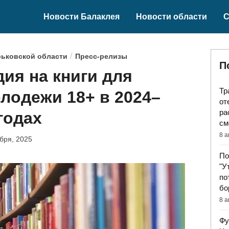
Новости Балаклея
Новости области
С
/
рьковской области
Пресс-релизы
П
дия на книги для
Тр
лодежи 18+ в 2024–
от
ра
годах
см
8 а
бря, 2025
По
"У
по
бо
8 а
Фу