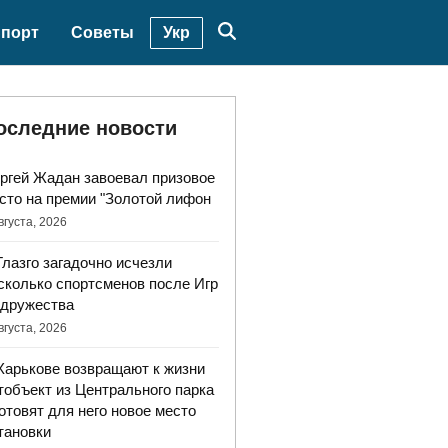
Укр
порт
Советы
оследние новости
ргей Жадан завоевал призовое
сто на премии "Золотой лифон
вгуста, 2026
Глазго загадочно исчезли
сколько спортсменов после Игр
дружества
вгуста, 2026
Харькове возвращают к жизни
тобъект из Центрального парка
готовят для него новое место
тановки