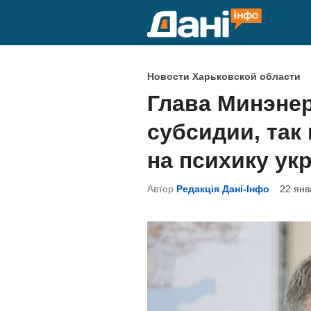
Перейти
к
содержимому
О
Новости Харьковской области
п
Глава Минэнер
у
субсидии, так
б
л
на психику ук
и
Автор
Редакція Дані-Інфо
22 янв
к
о
в
а
н
о
в