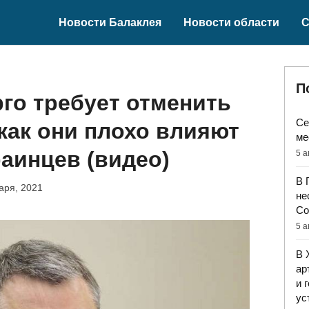
Новости Балаклея
Новости области
С
П
го требует отменить
Се
 как они плохо влияют
ме
раинцев (видео)
5 а
В 
аря, 2021
не
Со
5 а
В 
ар
и 
ус