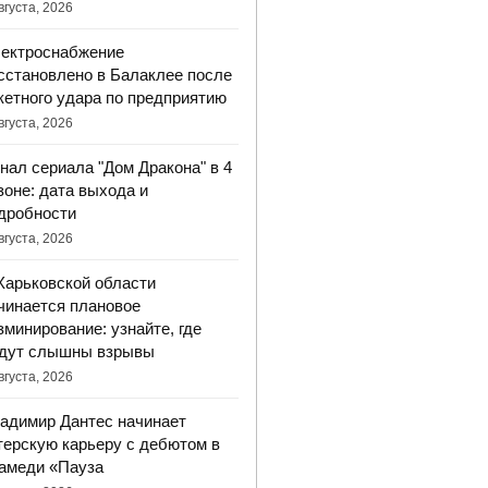
вгуста, 2026
ектроснабжение
сстановлено в Балаклее после
кетного удара по предприятию
вгуста, 2026
нал сериала "Дом Дракона" в 4
зоне: дата выхода и
дробности
вгуста, 2026
Харьковской области
чинается плановое
зминирование: узнайте, где
дут слышны взрывы
вгуста, 2026
адимир Дантес начинает
терскую карьеру с дебютом в
амеди «Пауза