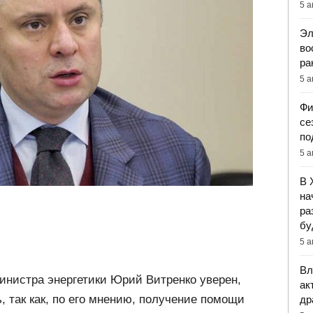
5 а
Эл
во
ра
5 а
Фи
се
по
5 а
В 
на
ра
бу
5 а
Вл
нистра энергетики Юрий Витренко уверен,
ак
, так как, по его мнению, получение помощи
др