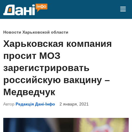
Перейти
Гла
к
ме
содержимому
О
Новости Харьковской области
п
Харьковская компания
у
просит МОЗ
б
л
зарегистрировать
и
российскую вакцину –
к
о
Медведчук
в
Автор
Редакція Дані-Інфо
2 января, 2021
а
н
о
в