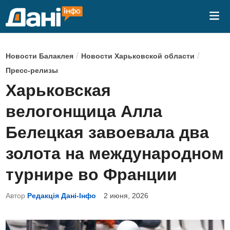
Перейти
Гла
к
ме
содержимому
О
/
/
Новости Балаклея
Новости Харьковской области
п
Пресс-релизы
у
Харьковская
б
велогонщица Алла
л
и
Белецкая завоевала два
к
золота на международном
о
в
турнире во Франции
а
Автор
Редакція Дані-Інфо
2 июня, 2026
н
о
в