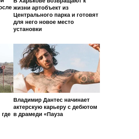
ли
В Харькове возвращают к
осле
жизни артобъект из
Центрального парка и готовят
для него новое место
установки
Владимир Дантес начинает
актерскую карьеру с дебютом
 где
в драмеди «Пауза