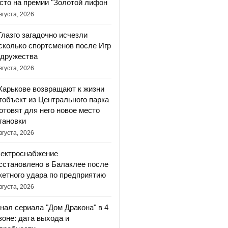
сто на премии "Золотой лифон
вгуста, 2026
Глазго загадочно исчезли
сколько спортсменов после Игр
дружества
вгуста, 2026
Харькове возвращают к жизни
тобъект из Центрального парка
готовят для него новое место
тановки
вгуста, 2026
ектроснабжение
сстановлено в Балаклее после
кетного удара по предприятию
вгуста, 2026
нал сериала "Дом Дракона" в 4
зоне: дата выхода и