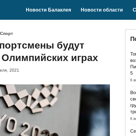
Новости Балаклея
Новости области
С
Спорт
П
спортсмены будут
То
 Олимпийских играх
во
Пи
еля, 2021
5
6 а
Во
св
гр
тр
6 а
Се