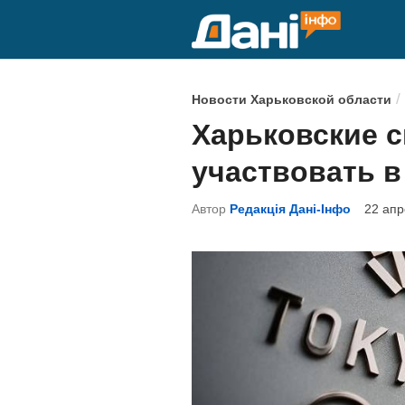
Перейти
к
содержимому
О
/
Новости Харьковской области
п
Харьковские 
у
участвовать в
б
л
Автор
Редакція Дані-Інфо
22 апр
и
к
о
в
а
н
о
в