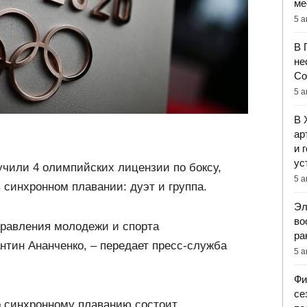
ме
5 а
В 
не
Со
5 а
В 
ар
и 
ус
чили 4 олимпийских лицензии по боксу,
5 а
 синхронном плавании: дуэт и группа.
Эл
во
правления молодежи и спорта
ра
тин Ананченко, – передает пресс-служба
5 а
Фи
се
о синхронному плаванию состоит