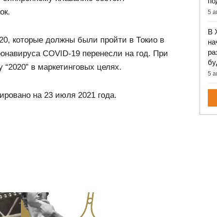
по
ок.
5 а
В 
0, которые должны были пройти в Токио в
на
ра
оронавируса COVID-19 перенесли на год. При
бу
 “2020” в маркетинговых целях.
5 а
ровано на 23 июля 2021 года.