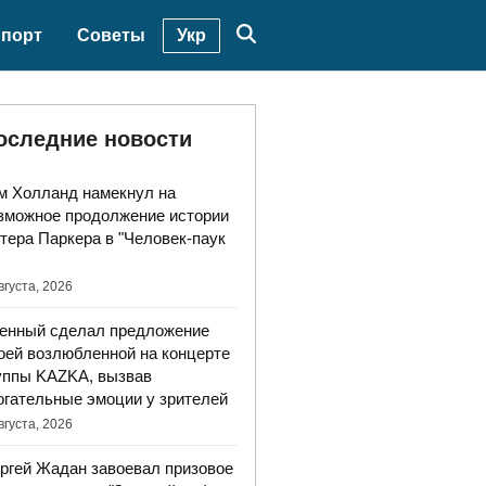
Укр
порт
Советы
оследние новости
м Холланд намекнул на
зможное продолжение истории
тера Паркера в "Человек-паук
вгуста, 2026
енный сделал предложение
оей возлюбленной на концерте
уппы KAZKA, вызвав
огательные эмоции у зрителей
вгуста, 2026
ргей Жадан завоевал призовое