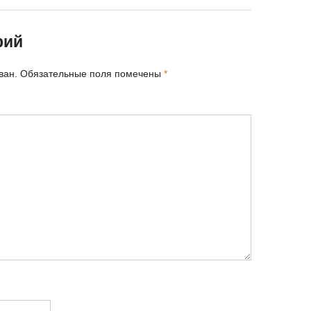
рий
ван.
Обязательные поля помечены
*