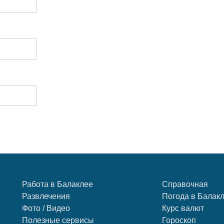
Работа в Балаклее
Справочная
Развлечения
Погода в Балак
Фото / Видео
Курс валют
Полезные сервисы
Гороскоп