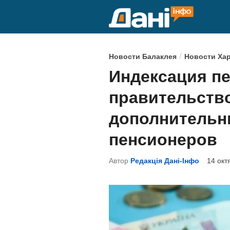
Перейти
к
содержимому
О
/
Новости Балаклея
Новости Ха
п
Индексация пе
у
правительств
б
л
дополнительн
и
пенсионеров
к
о
Автор
Редакція Дані-Інфо
14 окт
в
а
н
о
в