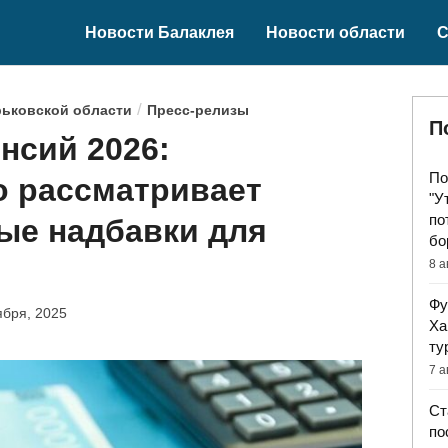
Новости Балаклея
Новости области
С
/
рьковской области
Пресс-релизы
П
нсий 2026:
По
о рассматривает
"У
по
ые надбавки для
бо
8 а
Фу
ября, 2025
Ха
ту
7 а
Ст
по