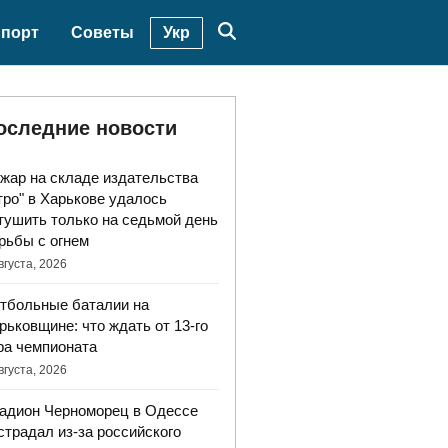
Укр
порт
Советы
оследние новости
жар на складе издательства
тро" в Харькове удалось
тушить только на седьмой день
рьбы с огнем
вгуста, 2026
тбольные баталии на
рьковщине: что ждать от 13-го
ра чемпионата
вгуста, 2026
адион Черноморец в Одессе
страдал из-за российского