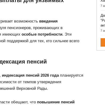
ыплаты для уязвимых
Ха
7 а
Да
"Р
тривает возможность
введения
ак
для пенсионеров, проживающих в
7 а
и имеющих
особые потребности
. Эти
ой поддержкой для тех, кто сильнее всего
ндексация пенсий
,
индексация пенсий 2026 года
планируется
симости от темпов утверждения
 решений Верховной Рады.
власти обещают, что
повышение пенсий