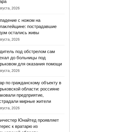
ара
вгуста, 2026
падение с ножом на
лаклейщине: пострадавшие
дом остались живы
вгуста, 2026
дитель под обстрелом сам
ехал до больницы под
рьковом для оказания помощи
вгуста, 2026
ар по гражданскому объекту в
рьковской области: россияне
аковали предприятие,
страдали мирные жители
вгуста, 2026
нчестер Юнайтед проявляет
терес к вратарю из