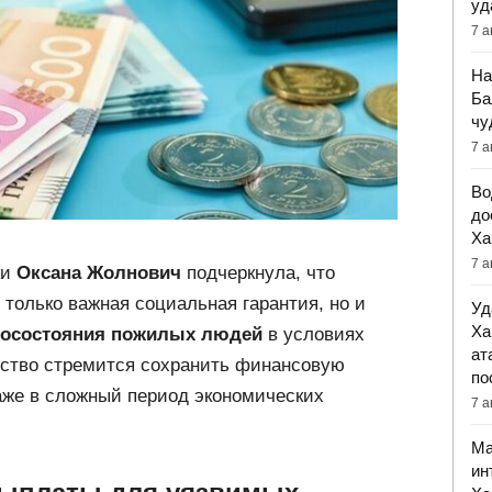
уд
7 а
На
Ба
чу
7 а
Во
до
Ха
7 а
ки
Оксана Жолнович
подчеркнула, что
 только важная социальная гарантия, но и
Уд
Ха
госостояния пожилых людей
в условиях
ат
рство стремится сохранить финансовую
по
аже в сложный период экономических
7 а
Ма
ин