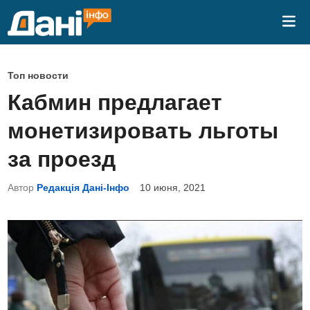
Перейти
Гла
к
ме
содержимому
О
Топ новости
п
Кабмин предлагает
у
монетизировать льготы
б
л
за проезд
и
Автор
Редакція Дані-Інфо
10 июня, 2021
к
о
в
а
н
о
в