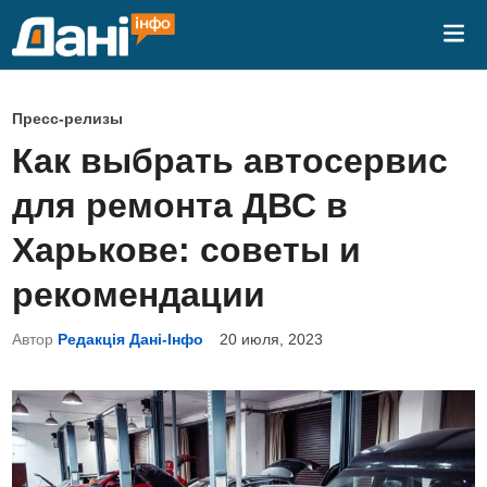
Перейти
Гла
к
ме
содержимому
О
Пресс-релизы
п
Как выбрать автосервис
у
для ремонта ДВС в
б
л
Харькове: советы и
и
рекомендации
к
о
Автор
Редакція Дані-Інфо
20 июля, 2023
в
а
н
о
в