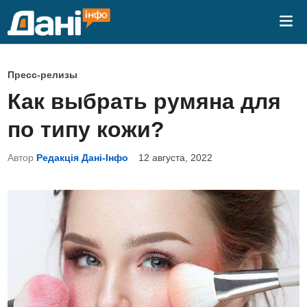
Перейти
Гла
к
ме
содержимому
О
Пресс-релизы
п
Как выбрать румяна для
у
по типу кожи?
б
л
Автор
Редакція Дані-Інфо
12 августа, 2022
и
к
о
в
а
н
о
в