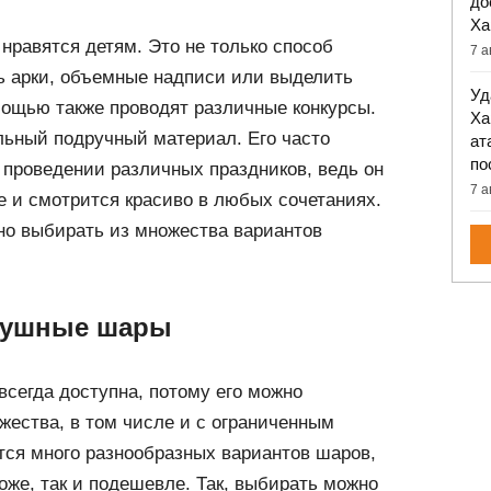
до
Ха
нравятся детям. Это не только способ
7 а
ть арки, объемные надписи или выделить
Уд
мощью также проводят различные конкурсы.
Ха
льный подручный материал. Его часто
ат
по
и проведении различных праздников, ведь он
7 а
ке и смотрится красиво в любых сочетаниях.
но выбирать из множества вариантов
душные шары
всегда доступна, потому его можно
жества, в том числе и с ограниченным
тся много разнообразных вариантов шаров,
оже, так и подешевле. Так, выбирать можно