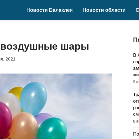
Новости Балаклея
Новости области
С
П
 воздушные шары
В 
я, 2021
на
за
жи
9 а
Тр
от
ра
см
8 а
По