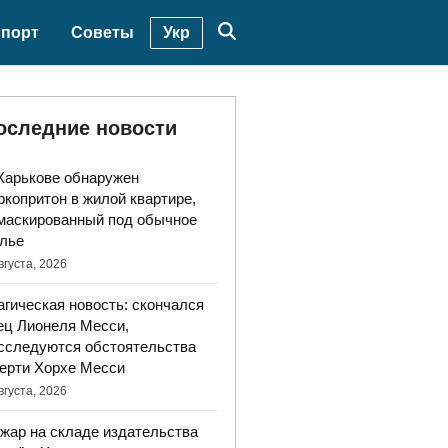
Укр
порт
Советы
оследние новости
Харькове обнаружен
ркопритон в жилой квартире,
маскированный под обычное
лье
вгуста, 2026
агическая новость: скончался
ец Лионеля Месси,
сследуются обстоятельства
ерти Хорхе Месси
вгуста, 2026
жар на складе издательства