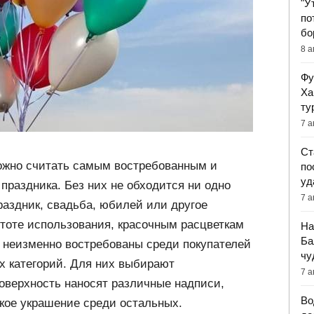
"У
по
бо
8 а
Фу
Ха
ту
7 а
Ст
ожно считать самым востребованным и
по
уд
раздника. Без них не обходится ни одно
7 а
праздник, свадьба, юбилей или другое
тоте использования, красочным расцветкам
На
Ба
неизменно востребованы среди покупателей
чу
х категорий. Для них выбирают
7 а
оверхность наносят различные надписи,
Во
кое украшение среди остальных.