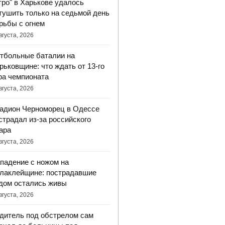
тро" в Харькове удалось
тушить только на седьмой день
рьбы с огнем
вгуста, 2026
тбольные баталии на
рьковщине: что ждать от 13-го
ра чемпионата
вгуста, 2026
адион Черноморец в Одессе
страдал из-за российского
ара
вгуста, 2026
падение с ножом на
лаклейщине: пострадавшие
дом остались живы
вгуста, 2026
дитель под обстрелом сам