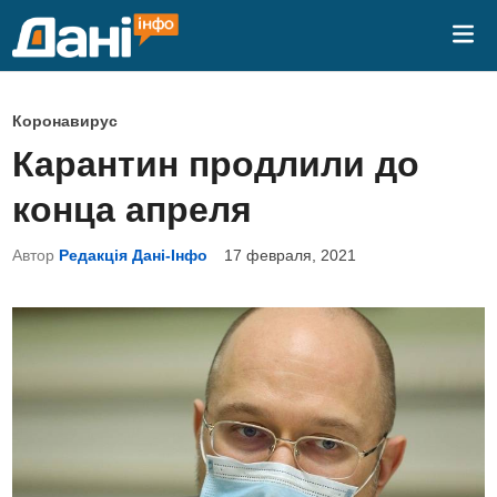
Перейти
Гла
к
ме
содержимому
О
Коронавирус
п
Карантин продлили до
у
конца апреля
б
л
Автор
Редакція Дані-Інфо
17 февраля, 2021
и
к
о
в
а
н
о
в