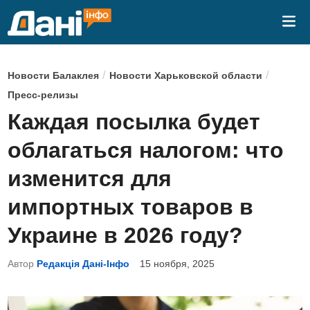
Перейти
Гла
к
ме
содержимому
О
/
/
Новости Балаклея
Новости Харьковской области
п
Пресс-релизы
у
Каждая посылка будет
б
облагаться налогом: что
л
и
изменится для
к
импортных товаров в
о
в
Украине в 2026 году?
а
Автор
Редакція Дані-Інфо
15 ноября, 2025
н
о
в