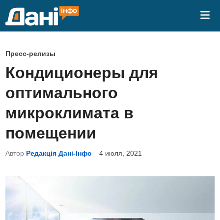
Перейти
Гла
к
ме
содержимому
О
Пресс-релизы
п
Кондиционеры для
у
оптимального
б
л
микроклимата в
и
помещении
к
о
Автор
Редакція Дані-Інфо
4 июля, 2021
в
а
н
о
в