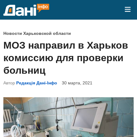
Перейти
Гла
к
ме
содержимому
О
Новости Харьковской области
п
МОЗ направил в Харьков
у
комиссию для проверки
б
л
больниц
и
Автор
Редакція Дані-Інфо
30 марта, 2021
к
о
в
а
н
о
в