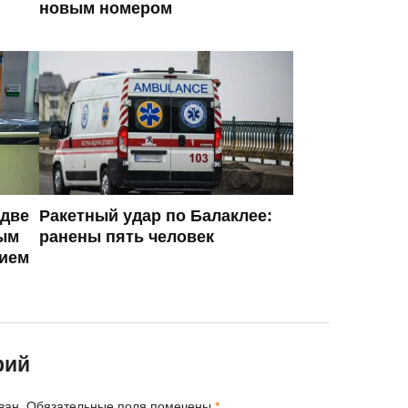
новым номером
 две
Ракетный удар по Балаклее:
ым
ранены пять человек
ием
рий
ван.
Обязательные поля помечены
*