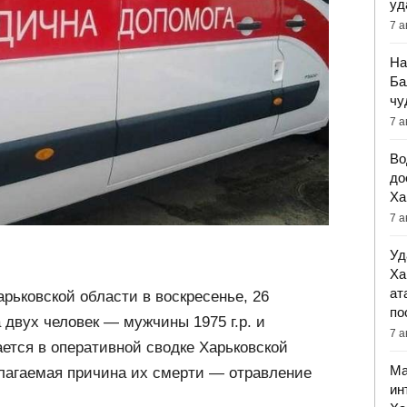
уд
7 а
На
Ба
чу
7 а
Во
до
Ха
7 а
Уд
Ха
ат
арьковской области в воскресенье, 26
по
 двух человек — мужчины 1975 г.р. и
7 а
ается в оперативной сводке Харьковской
Ма
лагаемая причина их смерти — отравление
ин