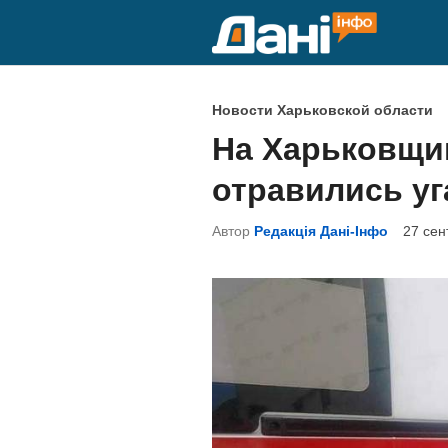
Перейти
к
содержимому
О
Новости Харьковской области
п
На Харьковщи
у
отравились у
б
л
Автор
Редакція Дані-Інфо
27 сен
и
к
о
в
а
н
о
в