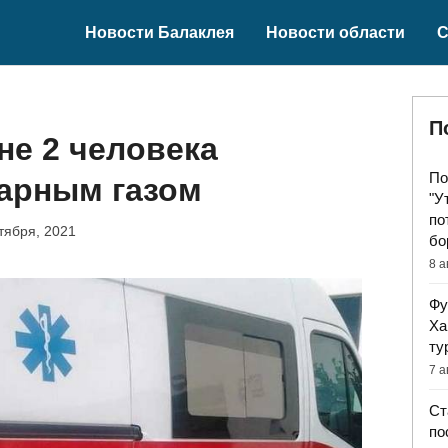
Новости Балаклея
Новости области
С
П
не 2 человека
По
гарным газом
"У
по
тября, 2021
бо
8 а
Фу
Ха
ту
7 а
Ст
по