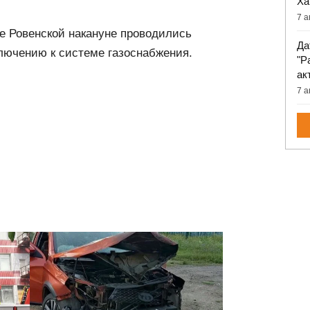
Ха
7 а
це Ровенской накануне проводились
Да
лючению к системе газоснабжения.
"Р
ак
7 а