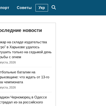
Укр
порт
Советы
оследние новости
жар на складе издательства
тро" в Харькове удалось
тушить только на седьмой день
рьбы с огнем
вгуста, 2026
тбольные баталии на
рьковщине: что ждать от 13-го
ра чемпионата
вгуста, 2026
адион Черноморец в Одессе
страдал из-за российского