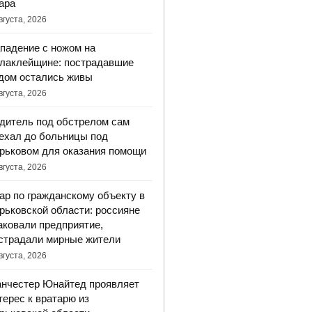
ара
вгуста, 2026
падение с ножом на
лаклейщине: пострадавшие
дом остались живы
вгуста, 2026
дитель под обстрелом сам
ехал до больницы под
рьковом для оказания помощи
вгуста, 2026
ар по гражданскому объекту в
рьковской области: россияне
аковали предприятие,
страдали мирные жители
вгуста, 2026
нчестер Юнайтед проявляет
терес к вратарю из