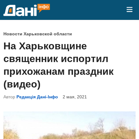
Перейти
Гла
к
ме
содержимому
О
Новости Харьковской области
п
На Харьковщине
у
священник испортил
б
л
прихожанам праздник
и
(видео)
к
о
Автор
Редакція Дані-Інфо
2 мая, 2021
в
а
н
о
в