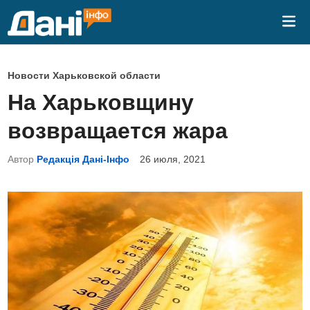
Перейти
Гла
к
ме
содержимому
О
Новости Харьковской области
п
На Харьковщину
у
возвращается жара
б
л
Автор
Редакція Дані-Інфо
26 июля, 2021
и
к
о
в
а
н
о
в