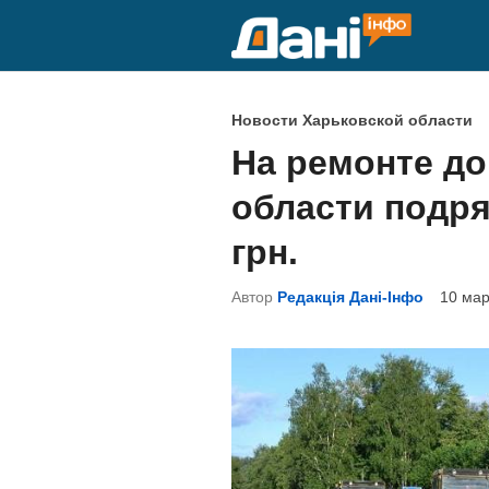
Перейти
к
содержимому
О
Новости Харьковской области
п
На ремонте до
у
области подря
б
л
грн.
и
Автор
Редакція Дані-Інфо
10 мар
к
о
в
а
н
о
в