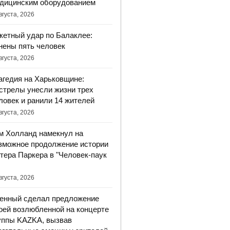
дицинским оборудованием
вгуста, 2026
кетный удар по Балаклее:
нены пять человек
вгуста, 2026
агедия на Харьковщине:
стрелы унесли жизни трех
ловек и ранили 14 жителей
вгуста, 2026
м Холланд намекнул на
зможное продолжение истории
тера Паркера в "Человек-паук
вгуста, 2026
енный сделал предложение
оей возлюбленной на концерте
уппы KAZKA, вызвав