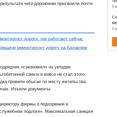
тр
 результате чего дорожники присвоили почти
6 а
Се
ме
5 а
монтируют дороги: где работают сейчас
ковщине ремонтируют дорогу на Балаклею
одрядчик «сэкономил» на укладке
тобетонной смеси и вовсе не стал этого
ядка провели обыски по месту жительства
инах. Изъяли документы.
иректору фирмы о подозрении в
служебном подлоге». Максимальная санкция