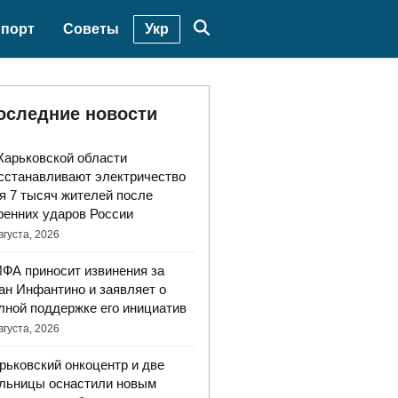
Укр
порт
Советы
оследние новости
Харьковской области
сстанавливают электричество
я 7 тысяч жителей после
ренних ударов России
вгуста, 2026
ФА приносит извинения за
ан Инфантино и заявляет о
лной поддержке его инициатив
вгуста, 2026
рьковский онкоцентр и две
льницы оснастили новым