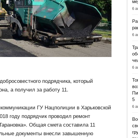
ме
6 а
Ра
ра
6 а
Тр
об
че
6 а
То
добросовестного подрядчика, который
во
на, а получил за работу 11.
Пи
5
6 а
е коммуникации ГУ Нацполиции в Харьковской
2018 году подрядчик проводил ремонт
Во
Тарановка». Общая смета составила 11
св
гр
альные документы внесли завышенную