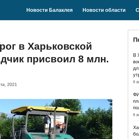
Новости Балаклея
Новости области
С
П
рог в Харьковской
В 
дчик присвоил 8 млн.
во
дл
ут
6 а
та, 2021
ФИ
пл
по
6 а
Ха
бо