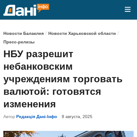
Перейти
Гла
к
ме
содержимому
О
/
/
Новости Балаклея
Новости Харьковской области
п
Пресс-релизы
у
НБУ разрешит
б
небанковским
л
и
учреждениям торговать
к
валютой: готовятся
о
в
изменения
а
Автор
Редакція Дані-Інфо
8 августа, 2025
н
о
в