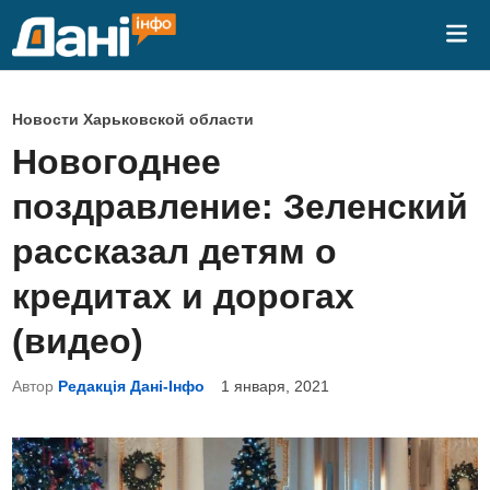
Перейти
Гла
к
ме
содержимому
О
Новости Харьковской области
п
Новогоднее
у
поздравление: Зеленский
б
л
рассказал детям о
и
кредитах и ​​дорогах
к
о
(видео)
в
Автор
Редакція Дані-Інфо
1 января, 2021
а
н
о
в