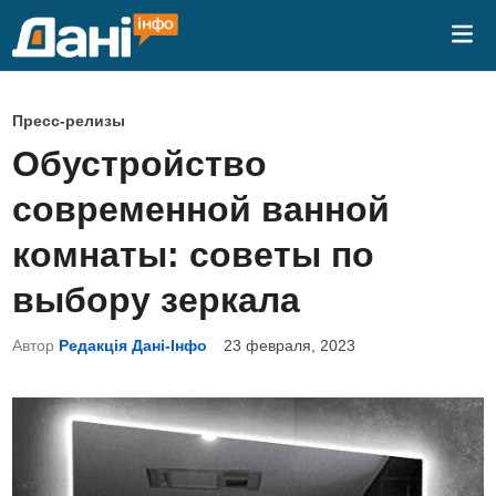
Перейти
Гла
к
ме
содержимому
О
Пресс-релизы
п
Обустройство
у
современной ванной
б
л
комнаты: советы по
и
выбору зеркала
к
о
Автор
Редакція Дані-Інфо
23 февраля, 2023
в
а
н
о
в