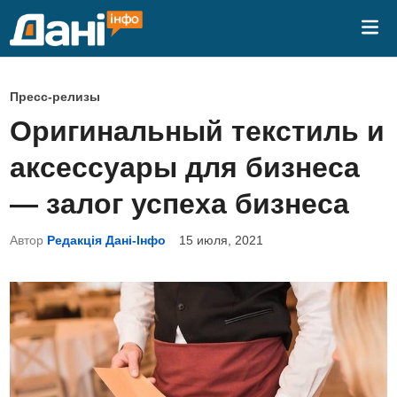
Перейти
Гла
к
ме
содержимому
О
Пресс-релизы
п
Оригинальный текстиль и
у
аксессуары для бизнеса
б
л
— залог успеха бизнеса
и
Автор
Редакція Дані-Інфо
15 июля, 2021
к
о
в
а
н
о
в