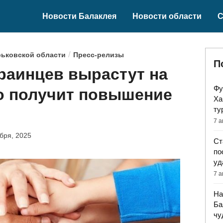
Новости Балаклея
Новости области
С
/
рьковской области
Пресс-релизы
П
раинцев вырастут на
Фу
то получит повышение
Ха
ту
7 а
бря, 2025
Ст
по
уд
7 а
На
Ба
чу