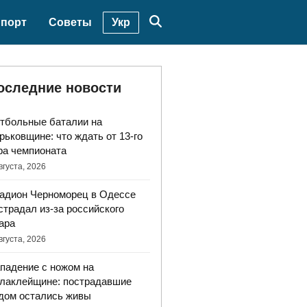
Укр
порт
Советы
оследние новости
тбольные баталии на
рьковщине: что ждать от 13-го
ра чемпионата
вгуста, 2026
адион Черноморец в Одессе
страдал из-за российского
ара
вгуста, 2026
падение с ножом на
лаклейщине: пострадавшие
дом остались живы