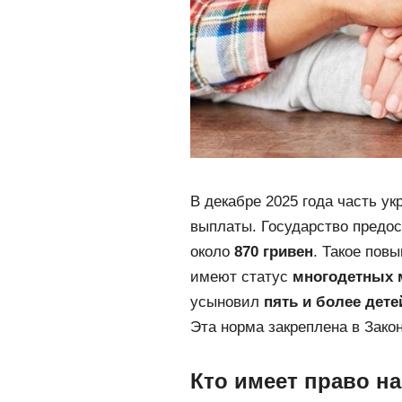
В декабре 2025 года часть у
выплаты. Государство предо
около
870 гривен
. Такое пов
имеют статус
многодетных 
усыновил
пять и более дете
Эта норма закреплена в Зако
Кто имеет право н