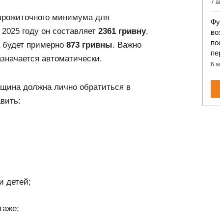
7 а
 прожиточного минимума для
Фу
 2025 году он составляет
2361 гривну
,
во
по
а будет примерно
873 гривны
. Важно
пе
азначается автоматически.
6 а
нщина должна лично обратиться в
вить:
и детей;
таже;