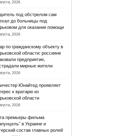
вгуста, 2026
дитель под обстрелом сам
ехал до больницы под
рьковом для оказания помощи
вгуста, 2026
ар по гражданскому объекту в
рьковской области: россияне
аковали предприятие,
страдали мирные жители
вгуста, 2026
нчестер Юнайтед проявляет
терес к вратарю из
рьковской области
вгуста, 2026
та премьеры фильма
апунцель" в Украине и
терский состав главных ролей