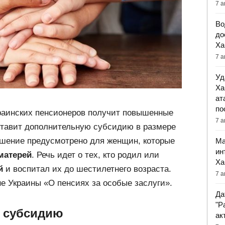
7 а
Во
до
Ха
7 а
Уд
Ха
ат
по
краинских пенсионеров получит повышенные
7 а
ставит дополнительную субсидию в размере
ышение предусмотрено для женщин, которые
Ма
ин
матерей
. Речь идет о тех, кто родил или
Ха
й
и воспитал их до шестилетнего возраста.
7 а
не Украины «О пенсиях за особые заслуги».
Да
"Р
а субсидию
ак