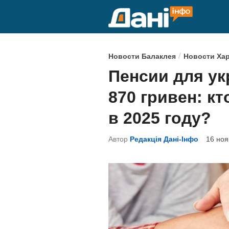
Перейти
к
содержимому
О
/
Новости Балаклея
Новости Ха
п
Пенсии для ук
у
870 гривен: к
б
л
в 2025 году?
и
Автор
Редакція Дані-Інфо
16 ноя
к
о
в
а
н
о
в