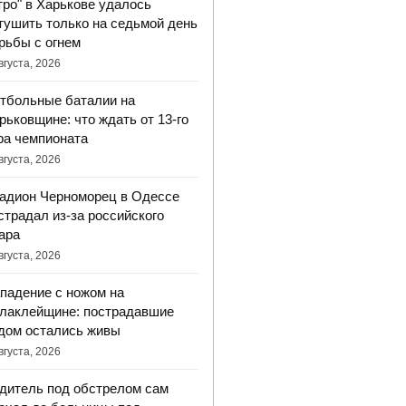
тро" в Харькове удалось
тушить только на седьмой день
рьбы с огнем
вгуста, 2026
тбольные баталии на
рьковщине: что ждать от 13-го
ра чемпионата
вгуста, 2026
адион Черноморец в Одессе
страдал из-за российского
ара
вгуста, 2026
падение с ножом на
лаклейщине: пострадавшие
дом остались живы
вгуста, 2026
дитель под обстрелом сам