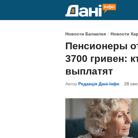
Перейти
к
содержимому
О
/
Новости Балаклея
Новости Ха
п
Пенсионеры от
у
3700 гривен: к
б
л
выплатят
и
Автор
Редакція Дані-Інфо
28 сен
к
о
в
а
н
о
в