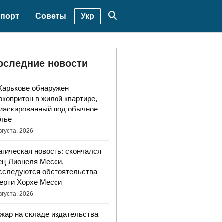
Укр
порт
Советы
оследние новости
Харькове обнаружен
ркопритон в жилой квартире,
маскированный под обычное
лье
вгуста, 2026
агическая новость: скончался
ец Лионеля Месси,
сследуются обстоятельства
ерти Хорхе Месси
вгуста, 2026
жар на складе издательства