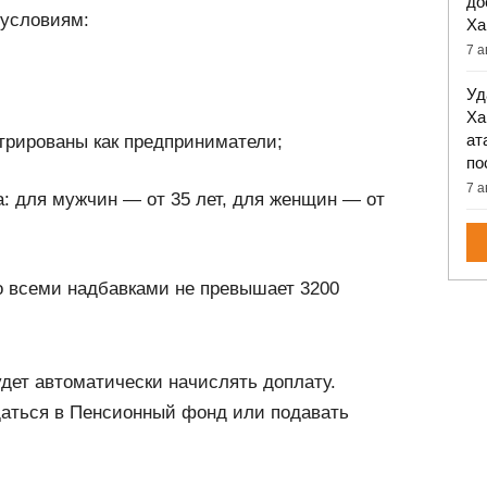
до
 условиям:
Ха
7 а
Уд
Ха
ат
стрированы как предприниматели;
по
7 а
а: для мужчин — от 35 лет, для женщин — от
о всеми надбавками не превышает 3200
удет автоматически начислять доплату.
аться в Пенсионный фонд или подавать