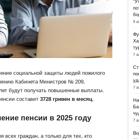
"У
по
бо
8 а
Фу
Ха
ту
7 а
Ст
ление социальной защиты людей пожилого
по
уд
влению Кабинета Министров № 209,
7 а
 лет будут получать повышенные выплаты.
пенсии составит
3728 гривен в месяц
.
На
Ба
чу
ение пенсии в 2025 году
7 а
Во
 всех граждан, а только для тех, кто