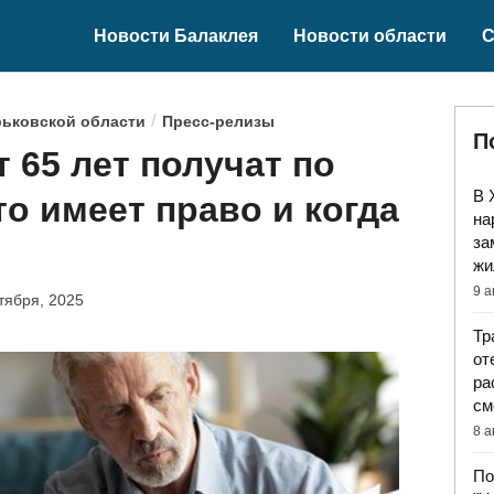
Новости Балаклея
Новости области
С
/
рьковской области
Пресс-релизы
П
 65 лет получат по
В 
то имеет право и когда
на
за
жи
9 а
тября, 2025
Тр
от
ра
см
8 а
По