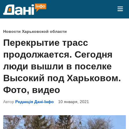
Перейти
Гла
к
ме
содержимому
О
Новости Харьковской области
п
Перекрытие трасс
у
продолжается. Сегодня
б
л
люди вышли в поселке
и
Высокий под Харьковом.
к
о
Фото, видео
в
Автор
Редакція Дані-Інфо
10 января, 2021
а
н
о
в