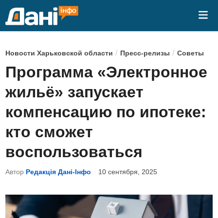
Перейти
Гла
к
ме
содержимому
О
/
/
Новости Харьковской области
Пресс-релизы
Советы
п
Программа «Электронное
у
жильё» запускает
б
л
компенсацию по ипотеке:
и
кто сможет
к
о
воспользоваться
в
Автор
Редакція Дані-Інфо
10 сентября, 2025
а
н
о
в