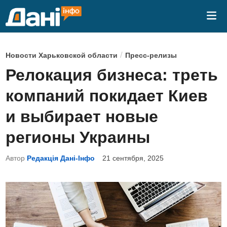
Перейти
Гла
к
ме
содержимому
О
/
Новости Харьковской области
Пресс-релизы
п
Релокация бизнеса: треть
у
компаний покидает Киев
б
л
и выбирает новые
и
регионы Украины
к
о
Автор
Редакція Дані-Інфо
21 сентября, 2025
в
а
н
о
в