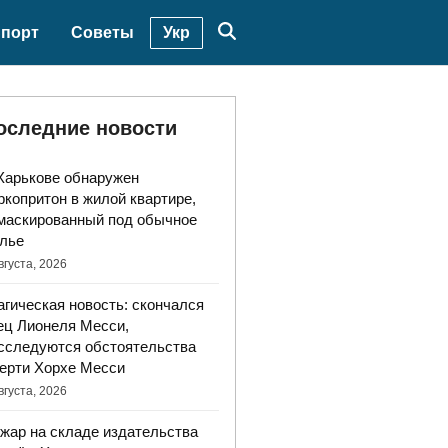
Укр
порт
Советы
оследние новости
Харькове обнаружен
ркопритон в жилой квартире,
маскированный под обычное
лье
вгуста, 2026
агическая новость: скончался
ец Лионеля Месси,
сследуются обстоятельства
ерти Хорхе Месси
вгуста, 2026
жар на складе издательства