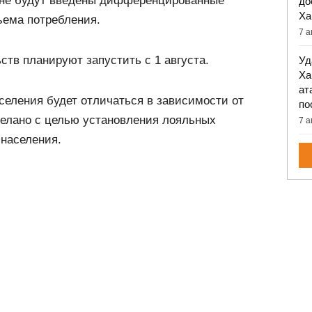
ине будут введены дифференцированные
до
Ха
ъема потребления.
7 а
ств планируют запустить с 1 августа.
Уд
Ха
ат
селения будет отличаться в зависимости от
по
делано с целью установления лояльных
7 а
 населения.