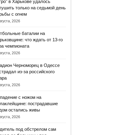
тро" в Харькове удалось
тушить только на седьмой день
рьбы с огнем
вгуста, 2026
тбольные баталии на
рьковщине: что ждать от 13-го
ра чемпионата
вгуста, 2026
адион Черноморец в Одессе
страдал из-за российского
ара
вгуста, 2026
падение с ножом на
лаклейщине: пострадавшие
дом остались живы
вгуста, 2026
дитель под обстрелом сам