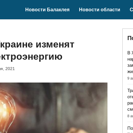
Новости Балаклея
Новости области
С
П
Украине изменят
В 
ектроэнергию
на
за
я, 2021
жи
9 а
Тр
от
ра
см
8 а
По