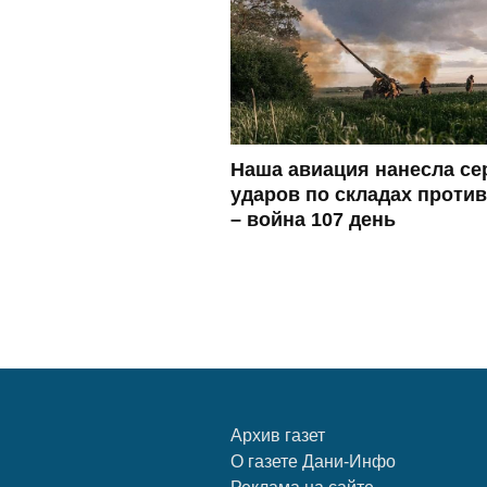
Наша авиация нанесла с
ударов по складах проти
– война 107 день
Архив газет
О газете Дани-Инфо