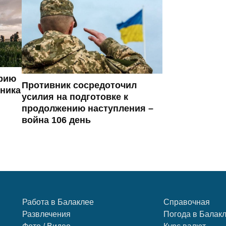
ерию
Противник сосредоточил
вника
усилия на подготовке к
продолжению наступления –
война 106 день
Работа в Балаклее
Справочная
Развлечения
Погода в Балак