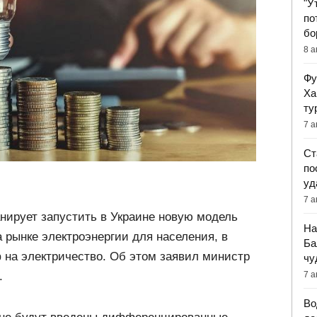
"У
по
бо
8 а
Фу
Ха
ту
7 а
Ст
по
уд
7 а
нирует запустить в Украине новую модель
На
 рынке электроэнергии для населения, в
Ба
 на электричество. Об этом заявил министр
чу
7 а
.
Во