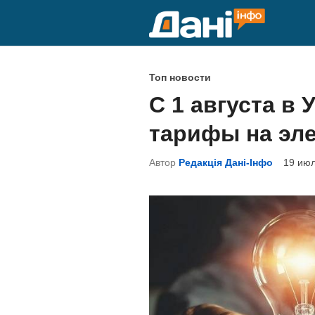
Перейти
к
содержимому
О
Топ новости
п
С 1 августа в 
у
тарифы на эл
б
л
Автор
Редакція Дані-Інфо
19 июл
и
к
о
в
а
н
о
в