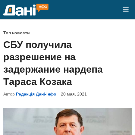
Перейти
Гла
к
ме
содержимому
О
Топ новости
п
СБУ получила
у
разрешение на
б
л
задержание нардепа
и
Тараса Козака
к
о
Автор
Редакція Дані-Інфо
20 мая, 2021
в
а
н
о
в