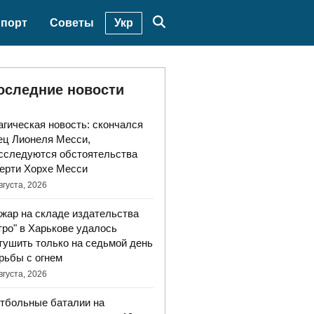
Укр
порт
Советы
оследние новости
агическая новость: скончался
ец Лионеля Месси,
сследуются обстоятельства
ерти Хорхе Месси
вгуста, 2026
жар на складе издательства
тро" в Харькове удалось
тушить только на седьмой день
рьбы с огнем
вгуста, 2026
тбольные баталии на