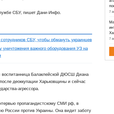
ат
по
7 а
лужбе СБУ, пишет Дани-Инфо.
Ма
ин
Ха
7 а
 сотрудников СБУ, чтобы обмануть украинцев
у уничтожения важного оборудования УЗ на
м
 и воспитанница Балаклейской ДЮСШ Диана
 после деоккупации Харьковщины и сейчас
ударства-агрессора.
интервью пропагандистскому СМИ рф, в
ю России против Украины. Она видит заботу