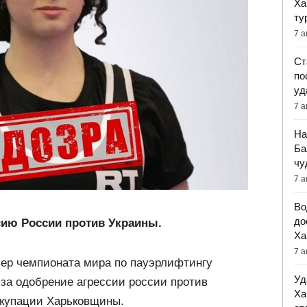
Ха
ту
7 а
Ст
по
уд
7 а
На
Ба
чу
7 а
Во
до
ию России против Украины.
Ха
7 а
зер чемпионата мира по пауэрлифтингу
Уд
за одобрение агрессии россии против
Ха
ккупации Харьковщины.