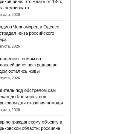
рьковщине: что ждать от 13-го
ра чемпионата
вгуста, 2026
адион Черноморец в Одессе
страдал из-за российского
ара
вгуста, 2026
падение с ножом на
лаклейщине: пострадавшие
дом остались живы
вгуста, 2026
дитель под обстрелом сам
ехал до больницы под
рьковом для оказания помощи
вгуста, 2026
ар по гражданскому объекту в
рьковской области: россияне