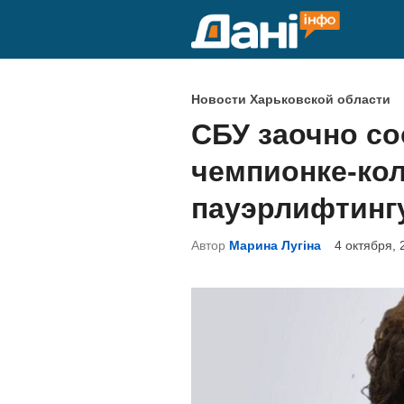
Перейти
к
содержимому
О
Новости Харьковской области
п
СБУ заочно с
у
чемпионке-кол
б
л
пауэрлифтингу
и
Автор
Марина Лугіна
4 октября, 
к
о
в
а
н
о
в