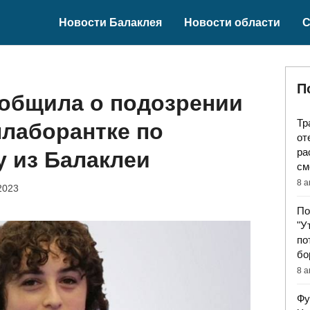
Новости Балаклея
Новости области
С
П
ообщила о подозрении
Тр
лаборантке по
от
ра
 из Балаклеи
см
8 а
2023
По
"У
по
бо
8 а
Фу