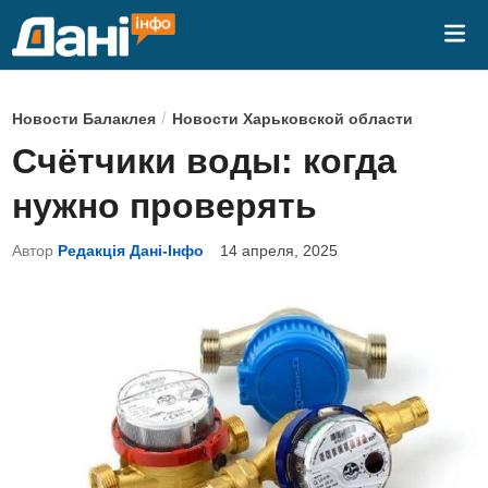
Перейти
Гла
к
ме
содержимому
О
/
Новости Балаклея
Новости Харьковской области
п
Счётчики воды: когда
у
нужно проверять
б
л
Автор
Редакція Дані-Інфо
14 апреля, 2025
и
к
о
в
а
н
о
в