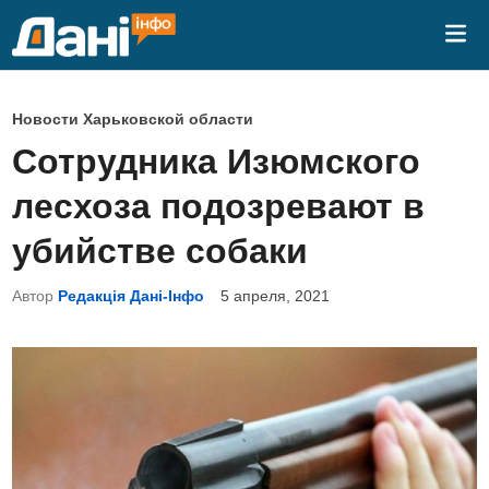
Перейти
Гла
к
ме
содержимому
О
Новости Харьковской области
п
Сотрудника Изюмского
у
лесхоза подозревают в
б
л
убийстве собаки
и
Автор
Редакція Дані-Інфо
5 апреля, 2021
к
о
в
а
н
о
в