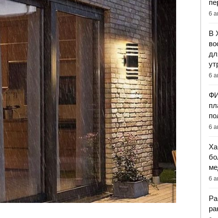
пе
6 а
В 
во
дл
ут
6 а
ФИ
пл
по
6 а
Ха
бо
ме
6 а
Ра
ра