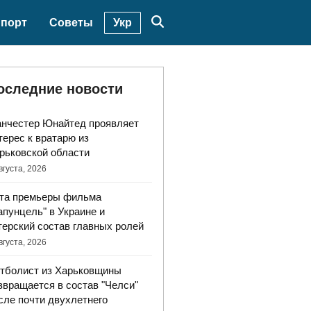
Укр
порт
Советы
оследние новости
нчестер Юнайтед проявляет
терес к вратарю из
рьковской области
вгуста, 2026
та премьеры фильма
апунцель" в Украине и
терский состав главных ролей
вгуста, 2026
тболист из Харьковщины
звращается в состав "Челси"
сле почти двухлетнего