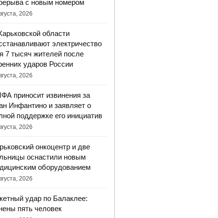
рерыва с новым номером
вгуста, 2026
Харьковской области
сстанавливают электричество
я 7 тысяч жителей после
ренних ударов России
вгуста, 2026
ФА приносит извинения за
ан Инфантино и заявляет о
лной поддержке его инициатив
вгуста, 2026
рьковский онкоцентр и две
льницы оснастили новым
дицинским оборудованием
вгуста, 2026
кетный удар по Балаклее:
нены пять человек