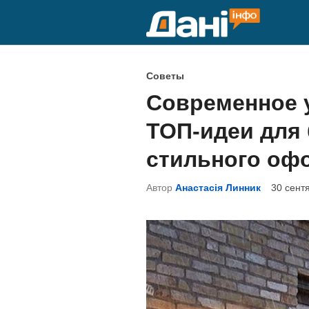
Перейти
к
содержимому
О
Советы
п
Современное 
у
ТОП-идеи для 
б
л
стильного оф
и
Автор
Анастасія Линник
30 сент
к
о
в
а
н
о
в