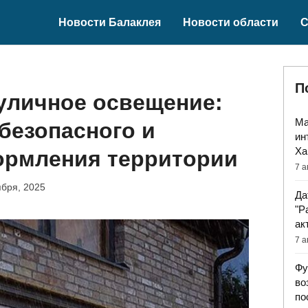
Новости Балаклея
Новости области
С
П
уличное освещение:
Ма
безопасного и
ин
Ха
ормления территории
7 а
ября, 2025
Да
"Р
ак
7 а
Фу
во
по