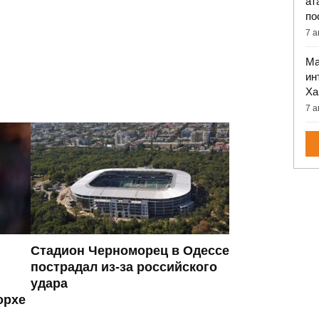
ат
по
7 а
Ма
ин
Ха
7 а
Стадион Черноморец в Одессе
пострадал из-за российского
удара
орхе