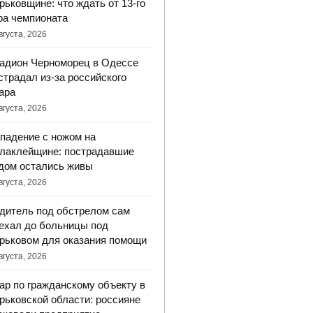
рьковщине: что ждать от 13-го
ра чемпионата
вгуста, 2026
адион Черноморец в Одессе
страдал из-за российского
ара
вгуста, 2026
падение с ножом на
лаклейщине: пострадавшие
дом остались живы
вгуста, 2026
дитель под обстрелом сам
ехал до больницы под
рьковом для оказания помощи
вгуста, 2026
ар по гражданскому объекту в
рьковской области: россияне