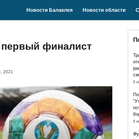
Новости Балаклея
Новости области
С
П
н первый финалист
Тр
от
ра
, 2021
см
8 а
По
"У
по
бо
8 а
Фу