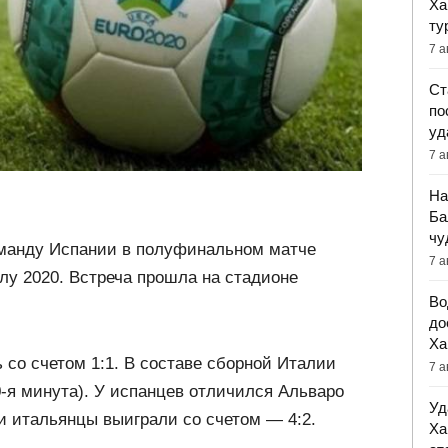
Ха
ту
7 а
Ст
по
уд
7 а
На
Ба
чу
манду Испании в полуфинальном матче
7 а
лу 2020. Встреча прошла на стадионе
Во
до
Ха
со счетом 1:1. В составе сборной Италии
7 а
0-я минута). У испанцев отличился Альваро
Уд
ти итальянцы выиграли со счетом — 4:2.
Ха