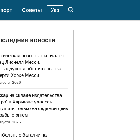
Укр
порт
Советы
оследние новости
агическая новость: скончался
ец Лионеля Месси,
сследуются обстоятельства
ерти Хорхе Месси
вгуста, 2026
жар на складе издательства
тро" в Харькове удалось
тушить только на седьмой день
рьбы с огнем
вгуста, 2026
тбольные баталии на