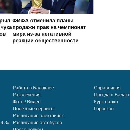
крыл
ФИФА отменила планы
чука
продажи прав на чемпионат
нов
мира из-за негативной
реакции общественности
Работа в Балаклее
Справочная
Развлечения
Погода в Балак
Фото / Видео
Курс валют
Полезные сервисы
Гороскоп
Расписание электричек
99.3»
Расписание автобусов
Пресс-релизы