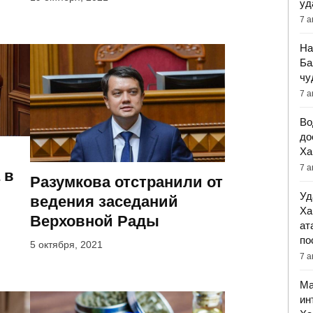
уд
7 а
На
Ба
чу
7 а
Во
до
Ха
7 а
 в
Разумкова отстранили от
Уд
ведения заседаний
Ха
Верховной Рады
ат
по
5 октября, 2021
7 а
Ма
ин