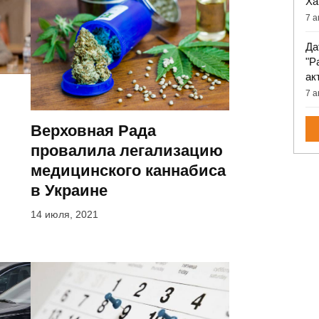
Ха
7 а
Да
"Р
ак
7 а
Верховная Рада
провалила легализацию
медицинского каннабиса
в Украине
14 июля, 2021