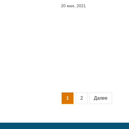
20 мая, 2021
Пагинация
1
2
Далее
записей