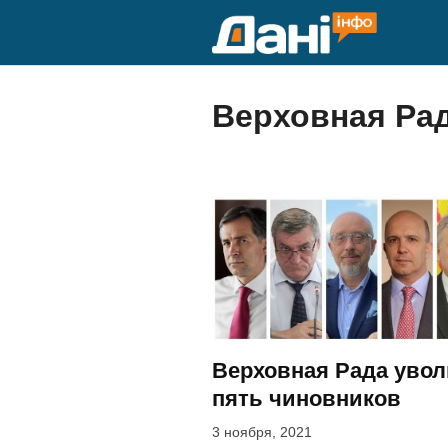
Перейти
к
содержимому
Верховная Ра
Верховная Рада уво
пять чиновников
3 ноября, 2021