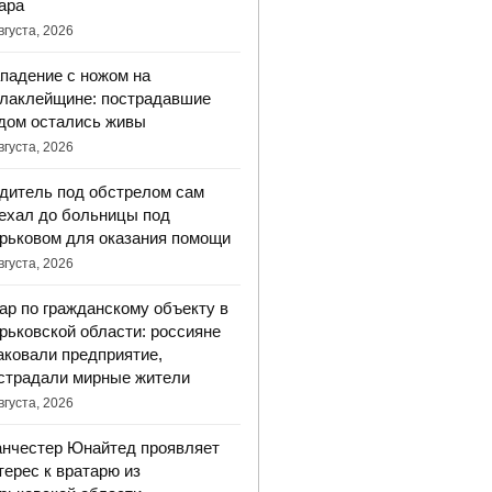
ара
вгуста, 2026
падение с ножом на
лаклейщине: пострадавшие
дом остались живы
вгуста, 2026
дитель под обстрелом сам
ехал до больницы под
рьковом для оказания помощи
вгуста, 2026
ар по гражданскому объекту в
рьковской области: россияне
аковали предприятие,
страдали мирные жители
вгуста, 2026
нчестер Юнайтед проявляет
терес к вратарю из