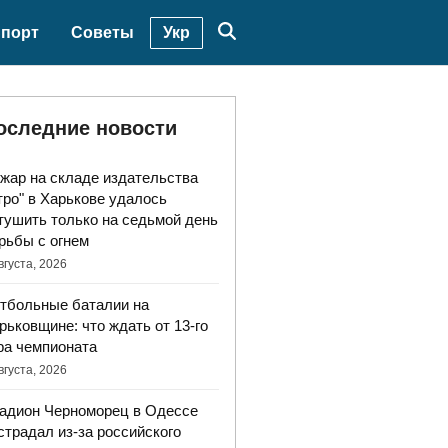
Укр
порт
Советы
оследние новости
жар на складе издательства
тро" в Харькове удалось
тушить только на седьмой день
рьбы с огнем
вгуста, 2026
тбольные баталии на
рьковщине: что ждать от 13-го
ра чемпионата
вгуста, 2026
адион Черноморец в Одессе
страдал из-за российского