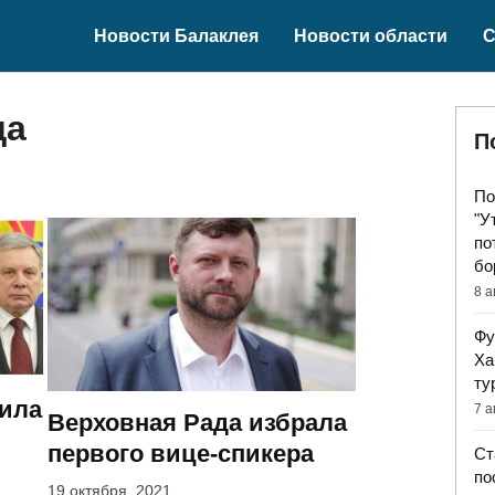
Новости Балаклея
Новости области
С
да
П
По
"У
по
бо
8 а
Фу
Ха
ту
лила
7 а
Верховная Рада избрала
первого вице-спикера
Ст
по
19 октября, 2021