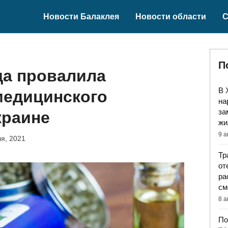
Новости Балаклея
Новости области
С
П
да провалила
В 
медицинского
на
за
краине
жи
9 а
я, 2021
Тр
от
ра
см
8 а
По