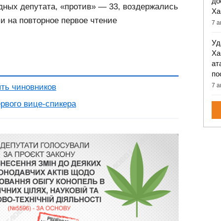
до
дных депутата, «против» — 33, воздержались
Ха
ли на повторное первое чтение
7 а
Уд
Ха
ат
по
7 а
ять чиновников
рвого вице-спикера