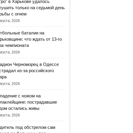
тро" в Харькове удалось
тушить только на седьмой день
рьбы с огнем
вгуста, 2026
тбольные баталии на
рьковщине: что ждать от 13-го
ра чемпионата
вгуста, 2026
адион Черноморец в Одессе
страдал из-за российского
ара
вгуста, 2026
падение с ножом на
лаклейщине: пострадавшие
дом остались живы
вгуста, 2026
дитель под обстрелом сам