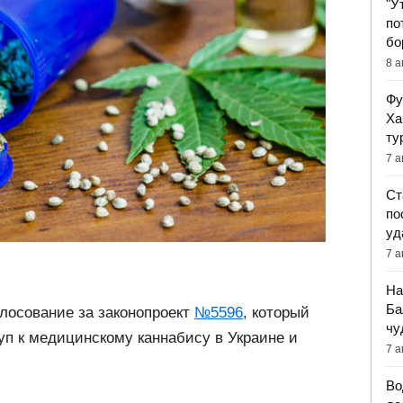
"У
по
бо
8 а
Фу
Ха
ту
7 а
Ст
по
уд
7 а
На
Ба
лосование за законопроект
№5596
, который
чу
п к медицинскому каннабису в Украине и
7 а
Во