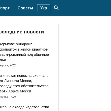
Укр
порт
Советы
оследние новости
Харькове обнаружен
ркопритон в жилой квартире,
маскированный под обычное
лье
вгуста, 2026
агическая новость: скончался
ец Лионеля Месси,
сследуются обстоятельства
ерти Хорхе Месси
вгуста, 2026
жар на складе издательства