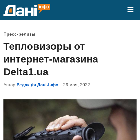
Перейти
Гла
к
ме
содержимому
О
Пресс-релизы
п
Тепловизоры от
у
интернет-магазина
б
л
Delta1.ua
и
Автор
Редакція Дані-Інфо
26 мая, 2022
к
о
в
а
н
о
в