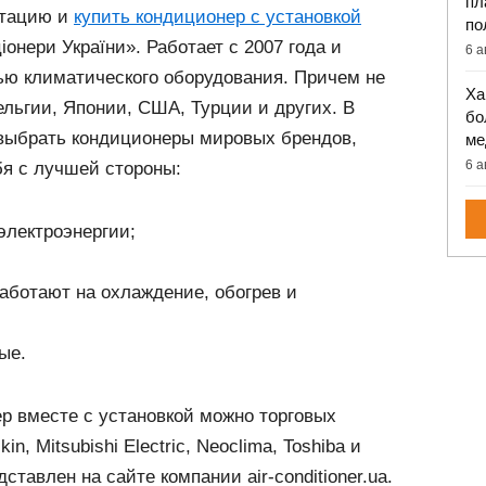
пл
ьтацию и
купить кондиционер с установкой
по
онери України». Работает с 2007 года и
6 а
ью климатического оборудования. Причем не
Ха
ельгии, Японии, США, Турции и других. В
бо
 выбрать кондиционеры мировых брендов,
ме
6 а
бя с лучшей стороны:
электроэнергии;
работают на охлаждение, обогрев и
ые.
ер вместе с установкой можно торговых
in, Mitsubishi Electric, Neoclima, Toshiba и
ставлен на сайте компании air-conditioner.ua.