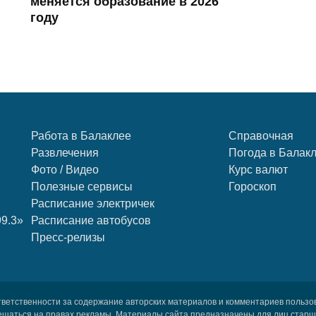
меняется образование в 2026
году
Работа в Балаклее
Справочная
Развлечения
Погода в Балак
Фото / Видео
Курс валют
Полезные сервисы
Гороскоп
Расписание электричек
99.3»
Расписание автобусов
Пресс-релизы
тветственности за содержание авторских материалов и комментариев пользо
ещаться на правах рекламы. Материалы сайта предназначены для лиц старше