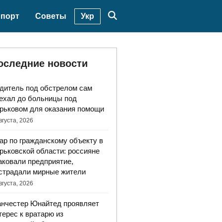
Укр
порт
Советы
оследние новости
дитель под обстрелом сам
ехал до больницы под
рьковом для оказания помощи
вгуста, 2026
ар по гражданскому объекту в
рьковской области: россияне
аковали предприятие,
страдали мирные жители
вгуста, 2026
нчестер Юнайтед проявляет
терес к вратарю из