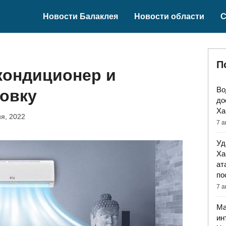
Новости Балаклея
Новости области
С
П
 кондиционер и
Во
новку
до
Ха
я, 2022
7 а
Уд
Ха
ат
по
7 а
Ма
ин