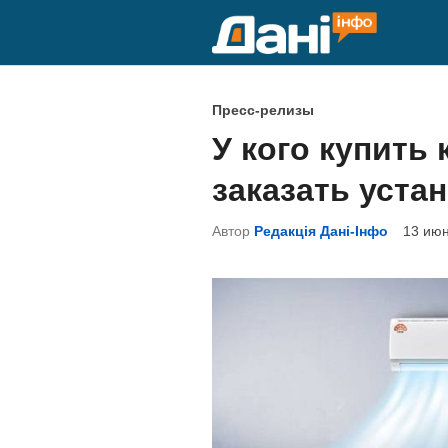
Перейти
к
содержимому
О
Пресс-релизы
п
У кого купить
у
заказать уста
б
л
Автор
Редакція Дані-Інфо
13 июн
и
к
о
в
а
н
о
в