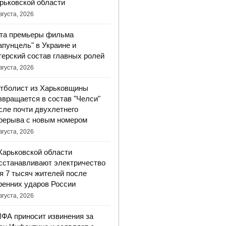
рьковской области
вгуста, 2026
та премьеры фильма
апунцель" в Украине и
терский состав главных ролей
вгуста, 2026
тболист из Харьковщины
звращается в состав "Челси"
сле почти двухлетнего
рерыва с новым номером
вгуста, 2026
Харьковской области
сстанавливают электричество
я 7 тысяч жителей после
ренних ударов России
вгуста, 2026
ФА приносит извинения за