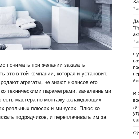
Ха
7 а
Да
"Р
ак
7 а
Фу
во
мо понимать при желании заказать
по
ь это в той компании, которая и установит.
пе
6 а
продают агрегаты, не знают нюансов его
ько техническими параметрами, заявленными
В 
то есть мастера по монтажу охлаждающих
во
дл
 их реальных плюсах и минусах. Плюс ко
ут
искать подрядчиков, и переплачивать им за
6 а
ФИ