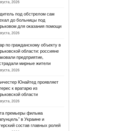
вгуста, 2026
дитель под обстрелом сам
ехал до больницы под
рьковом для оказания помощи
вгуста, 2026
ар по гражданскому объекту в
рьковской области: россияне
аковали предприятие,
страдали мирные жители
вгуста, 2026
нчестер Юнайтед проявляет
терес к вратарю из
рьковской области
вгуста, 2026
та премьеры фильма
апунцель" в Украине и
терский состав главных ролей