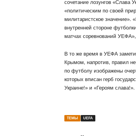
сочетание лозунгов «Слава У
«политическим по своей при
милитаристское значение». «
внутренней стороне футболк
матчах соревнований УЕФА»,
В то же время в УЕФА замети
Крымом, напротив, правил не
по футболу изображены очерт
которых вписан герб государ
Украине!» и «Героям слава!».
ТЕМЫ
UEFA