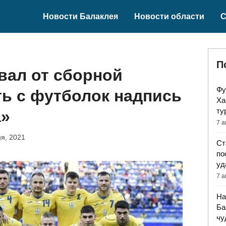
Новости Балаклея
Новости области
С
П
вал от сборной
Фу
ь с футболок надпись
Ха
ту
а»
7 а
я, 2021
Ст
по
уд
7 а
На
Ба
чу