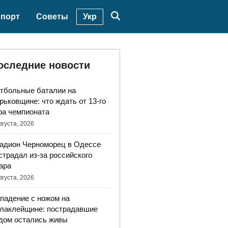
Укр
порт
Советы
оследние новости
тбольные баталии на
рьковщине: что ждать от 13-го
ра чемпионата
вгуста, 2026
адион Черноморец в Одессе
страдал из-за российского
ара
вгуста, 2026
падение с ножом на
лаклейщине: пострадавшие
дом остались живы