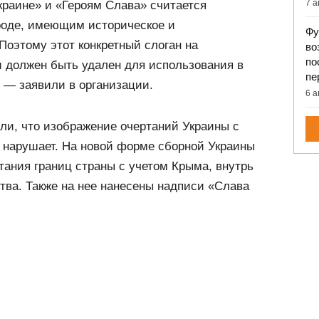
7 а
краине» и «Героям Слава» считается
роде, имеющим историческое и
Фу
Поэтому этот конкретный слоган на
во
по
и должен быть удален для использования в
пе
 — заявили в организации.
6 а
ли, что изображение очертаний Украины с
 нарушает. На новой форме сборной Украины
ания границ страны с учетом Крыма, внутрь
ства. Также на нее нанесены надписи «Слава