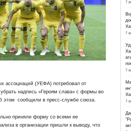
7 а
Во
до
Ха
7 а
Уд
Ха
ат
по
7 а
Ма
х ассоциаций (УЕФА) потребовал от
ин
 убрать надпись «Героям слава» с формы во
Ха
б этом сообщили в пресс-службе союза.
7 а
Да
ально приняли форму со всеми ее
"Р
ализа в организации пришли к выводу, что
ак