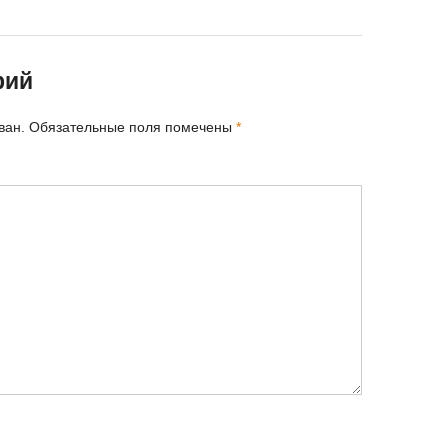
рий
ван.
Обязательные поля помечены
*