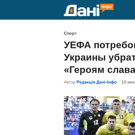
Перейти
к
содержимому
О
Спорт
п
УЕФА потребо
у
Украины убрат
б
л
«Героям слав
и
Автор
Редакція Дані-Інфо
10 июн
к
о
в
а
н
о
в