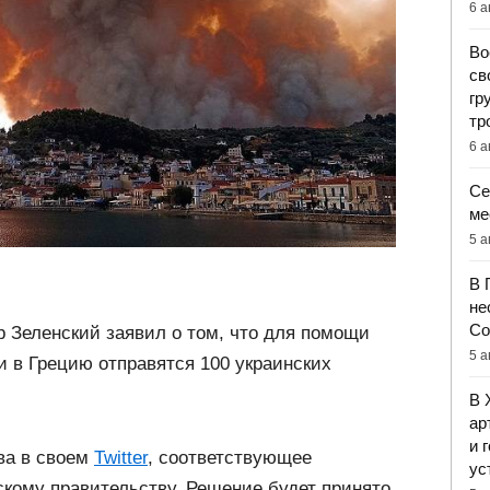
6 а
Во
св
гр
тр
6 а
Се
ме
5 а
В 
не
Со
 Зеленский заявил о том, что для помощи
5 а
 в Грецию отправятся 100 украинских
В 
ар
и 
ва в своем
Twitter
, соответствующее
ус
скому правительству. Решение будет принято