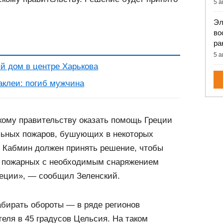
5 а
Эл
во
ра
5 а
й дом в центре Харькова
аклеи: погиб мужчина
кому правительству оказать помощь Греции
льных пожаров, бушующих в некоторых
у Кабмин должен принять решение, чтобы
х пожарных с необходимым снаряжением
еции», — сообщил Зеленский.
абирать обороты — в ряде регионов
теля в 45 градусов Цельсия. На таком