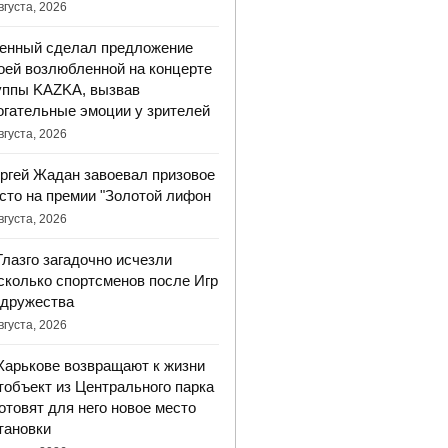
вгуста, 2026
енный сделал предложение
оей возлюбленной на концерте
уппы KAZKA, вызвав
огательные эмоции у зрителей
вгуста, 2026
ргей Жадан завоевал призовое
сто на премии "Золотой лифон
вгуста, 2026
Глазго загадочно исчезли
сколько спортсменов после Игр
дружества
вгуста, 2026
Харькове возвращают к жизни
тобъект из Центрального парка
готовят для него новое место
тановки