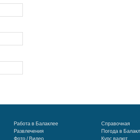
Работа в Балаклее
Справочная
Развлечения
Погода в Балак
Фото / Видео
Курс валют