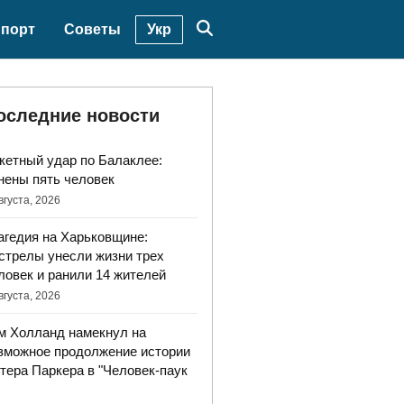
Укр
порт
Советы
оследние новости
кетный удар по Балаклее:
нены пять человек
вгуста, 2026
агедия на Харьковщине:
стрелы унесли жизни трех
ловек и ранили 14 жителей
вгуста, 2026
м Холланд намекнул на
зможное продолжение истории
тера Паркера в "Человек-паук