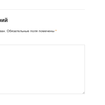
рий
ван.
Обязательные поля помечены
*