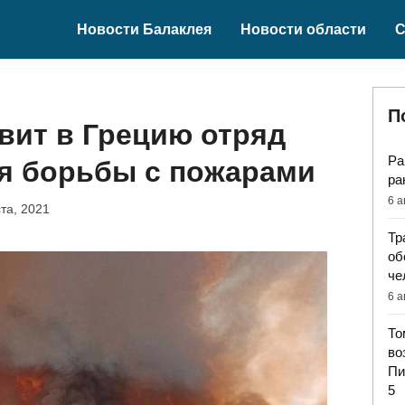
Новости Балаклея
Новости области
С
П
вит в Грецию отряд
Ра
ля борьбы с пожарами
ра
6 а
ста, 2021
Тр
об
че
6 а
То
во
Пи
5