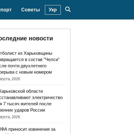
Укр
порт
Советы
оследние новости
тболист из Харьковщины
звращается в состав "Челси"
сле почти двухлетнего
рерыва с новым номером
вгуста, 2026
Харьковской области
сстанавливают электричество
я 7 тысяч жителей после
ренних ударов России
вгуста, 2026
ФА приносит извинения за