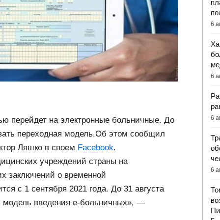
пл
по
6 а
Ха
бо
ме
6 а
Ра
ра
6 а
тью перейдет на электронные больничные. До
овать переходная модель.Об этом сообщил
Тр
ктор Ляшко в своем
Facebook
.
об
че
дицинских учреждений страны на
6 а
х заключений о временной
тся с 1 сентября 2021 года. До 31 августа
То
во
я модель введения е-больничных», —
Пи