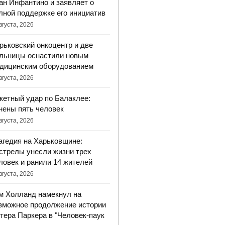
ан Инфантино и заявляет о
лной поддержке его инициатив
вгуста, 2026
рьковский онкоцентр и две
льницы оснастили новым
дицинским оборудованием
вгуста, 2026
кетный удар по Балаклее:
нены пять человек
вгуста, 2026
агедия на Харьковщине:
стрелы унесли жизни трех
ловек и ранили 14 жителей
вгуста, 2026
м Холланд намекнул на
зможное продолжение истории
тера Паркера в "Человек-паук