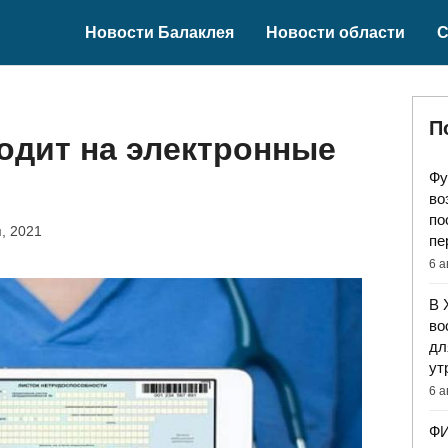
Новости Балаклея
Новости области
С
П
одит на электронные
Фу
во
по
, 2021
пе
6 а
В 
во
дл
ут
6 а
ФИ