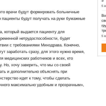
5
6 а
, что врачи будут формировать больничные
Во
о пациенты будут получать на руки бумажные
св
гр
тр
а, который выдается пациенту для
6 а
временной нетрудоспособности, будет
ствии с требованиями Минздрава. Конечно,
ут заработать сразу, для этого нужно время,
я медицинских работников и всех, кто
у. Но, хочу заверить, что мы со своей
ать и дополнительно объяснять при
стерство идет к тому, чтобы сделать
чного максимально удобным и прозрачным»,