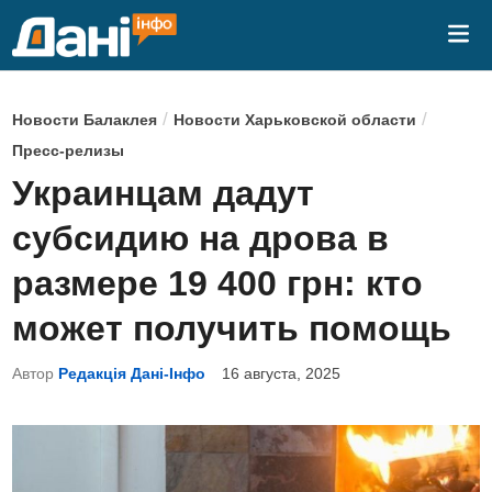
Перейти
Гла
к
ме
содержимому
О
/
/
Новости Балаклея
Новости Харьковской области
п
Пресс-релизы
у
Украинцам дадут
б
субсидию на дрова в
л
и
размере 19 400 грн: кто
к
может получить помощь
о
в
Автор
Редакція Дані-Інфо
16 августа, 2025
а
н
о
в