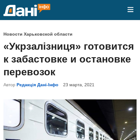
Перейти
Гла
к
ме
содержимому
О
Новости Харьковской области
п
«Укрзалізниця» готовится
у
к забастовке и остановке
б
л
перевозок
и
Автор
Редакція Дані-Інфо
23 марта, 2021
к
о
в
а
н
о
в