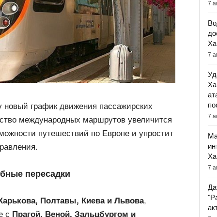
7 а
Во
до
Ха
7 а
Уд
Ха
ат
по
у новый график движения пассажирских
7 а
чество международных маршрутов увеличится
зможности путешествий по Европе и упростит
Ма
ин
равления.
Ха
7 а
обные пересадки
Да
"Р
Харькова, Полтавы, Киева и Львова
,
ак
е с
Прагой, Веной, Зальцбургом и