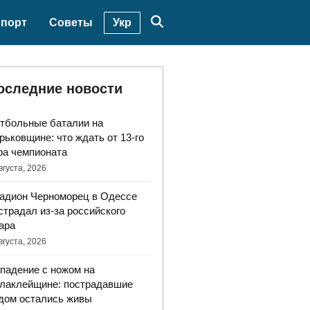
Укр
порт
Советы
оследние новости
тбольные баталии на
рьковщине: что ждать от 13-го
ра чемпионата
вгуста, 2026
адион Черноморец в Одессе
страдал из-за российского
ара
вгуста, 2026
падение с ножом на
лаклейщине: пострадавшие
дом остались живы