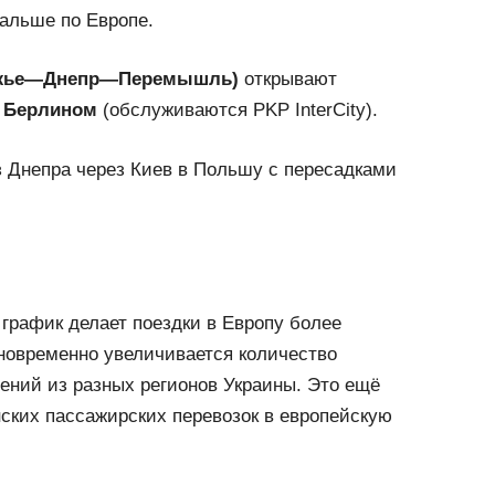
альше по Европе.
рожье—Днепр—Перемышль)
открывают
с
Берлином
(обслуживаются PKP InterCity).
з Днепра через Киев в Польшу с пересадками
график делает поездки в Европу более
овременно увеличивается количество
ений из разных регионов Украины. Это ещё
нских пассажирских перевозок в европейскую