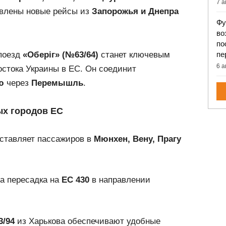
7 а
бавлены новые рейсы из
Запорожья и Днепра
Фу
во
по
 поезд
«Оберіг» (№63/64)
станет ключевым
пе
6 а
стока Украины в ЕС. Он соединит
ю
через
Перемышль
.
ых городов ЕС
тавляет пассажиров в
Мюнхен, Вену, Прагу
а пересадка на
EC 430
в направлении
/94
из Харькова обеспечивают удобные