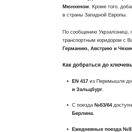
Мюнхеном
. Кроме того, до
в страны Западной Европы.
По сообщению
Укрзалізниці
,
транспортным коридором с Во
Германию, Австрию и Чехи
Как добраться до ключев
EN 417
из Перемышля дос
и Зальцбург
.
С поезда
№63/64
доступн
Берлина
.
Ежедневные поезда №93