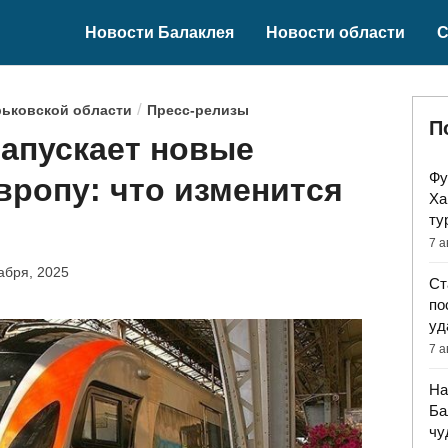
Новости Балаклея
Новости области
С
/
рьковской области
Пресс-релизы
П
запускает новые
Фу
ропу: что изменится
Ха
ту
7 а
абря, 2025
Ст
по
уд
7 а
На
Ба
чу