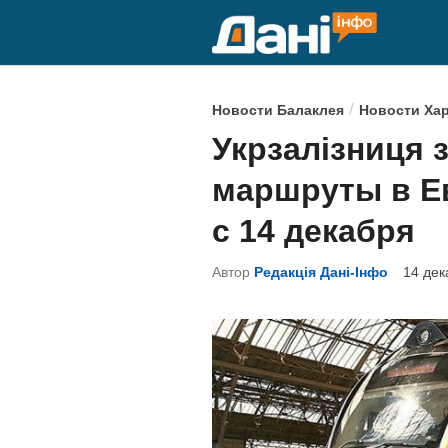
Перейти
к
содержимому
О
/
Новости Балаклея
Новости Ха
п
Укрзалізниця 
у
маршруты в Ев
б
л
с 14 декабря
и
Автор
Редакція Дані-Інфо
14 дек
к
о
в
а
н
о
в