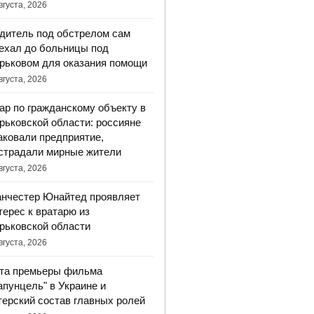
вгуста, 2026
дитель под обстрелом сам
ехал до больницы под
рьковом для оказания помощи
вгуста, 2026
ар по гражданскому объекту в
рьковской области: россияне
аковали предприятие,
страдали мирные жители
вгуста, 2026
нчестер Юнайтед проявляет
терес к вратарю из
рьковской области
вгуста, 2026
та премьеры фильма
апунцель" в Украине и
терский состав главных ролей