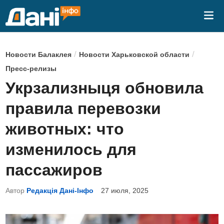
Перейти
Гла
к
ме
содержимому
О
/
/
Новости Балаклея
Новости Харьковской области
п
Пресс-релизы
у
Укрзализныця обновила
б
правила перевозки
л
и
животных: что
к
изменилось для
о
в
пассажиров
а
Автор
Редакція Дані-Інфо
27 июля, 2025
н
о
в