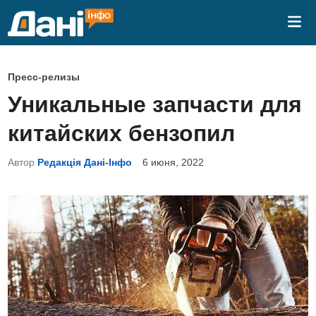
Перейти
Гла
к
ме
содержимому
О
Пресс-релизы
п
Уникальные запчасти для
у
китайских бензопил
б
л
Автор
Редакція Дані-Інфо
6 июня, 2022
и
к
о
в
а
н
о
в