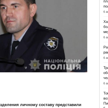
пл
по
6 а
Ха
бо
ме
6 а
Ра
ра
6 а
Тр
об
че
6 а
То
во
Пи
зделения личному составу представили