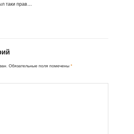
ыл таки прав…
рий
ван.
Обязательные поля помечены
*