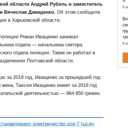
5
кой области Андрей Рубель и заместитель
6 а
и Вячеслав Давиденко.
Об этом сообщили
Во
ии в Харьковской области.
св
гр
 полиции Роман Иващенко занимал
тр
6 а
ьника отдела — начальника сектора
кого отдела полиции. Также он работал в
азделениях Полтавской области.
ах за 2019 год, Иващенко за прошедший год
о жена, Таисия Иващенко имеет за 2019 год
ательской деятельностью — 964 850 гривен.
станавливают электричество для 7 тысяч