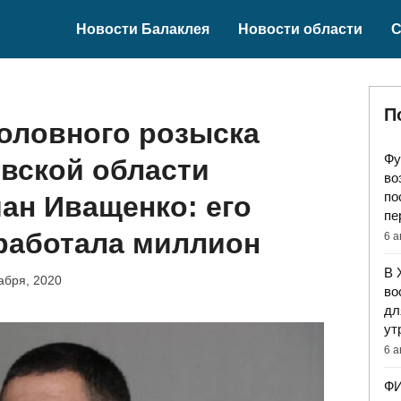
Новости Балаклея
Новости области
С
П
оловного розыска
Фу
вской области
во
по
ан Иващенко: его
пе
аработала миллион
6 а
В 
абря, 2020
во
дл
ут
6 а
ФИ