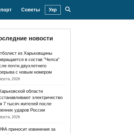
Укр
порт
Советы
оследние новости
тболист из Харьковщины
звращается в состав "Челси"
сле почти двухлетнего
рерыва с новым номером
вгуста, 2026
Харьковской области
сстанавливают электричество
я 7 тысяч жителей после
ренних ударов России
вгуста, 2026
ФА приносит извинения за