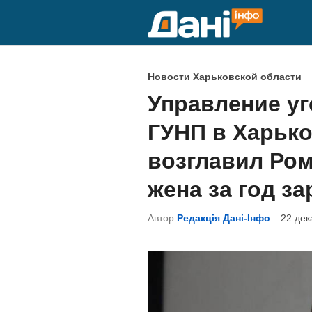
Перейти
к
содержимому
О
Новости Харьковской области
п
Управление уг
у
ГУНП в Харько
б
л
возглавил Ром
и
жена за год з
к
о
Автор
Редакція Дані-Інфо
22 дек
в
а
н
о
в