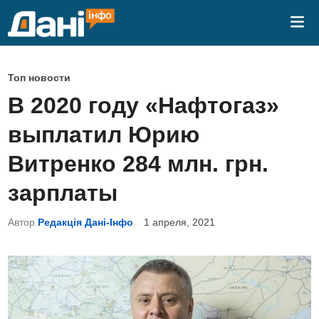
Перейти
Гла
к
ме
содержимому
О
Топ новости
п
В 2020 году «Нафтогаз»
у
выплатил Юрию
б
л
Витренко 284 млн. грн.
и
зарплаты
к
о
Автор
Редакція Дані-Інфо
1 апреля, 2021
в
а
н
о
в