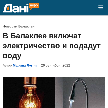
Перейти
Гла
к
ме
содержимому
О
Новости Балаклея
п
В Балаклее включат
у
электричество и подадут
б
л
воду
и
Автор
Марина Лугіна
26 сентября, 2022
к
о
в
а
н
о
в